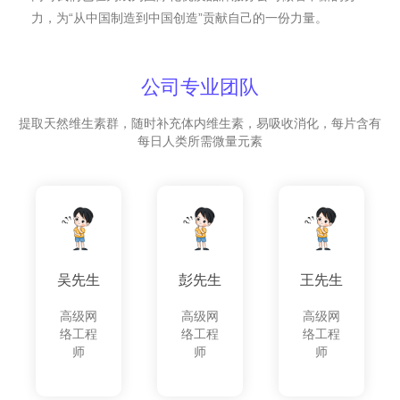
力，为“从中国制造到中国创造”贡献自己的一份力量。
公司专业团队
提取天然维生素群，随时补充体内维生素，易吸收消化，每片含有
每日人类所需微量元素
吴先生
彭先生
王先生
高级网
高级网
高级网
络工程
络工程
络工程
师
师
师