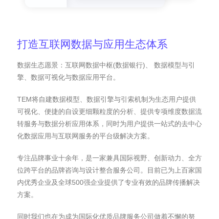
打造互联网数据与应用生态体系
数据生态愿景：互联网数据中枢(数据银行)、 数据模型与引
擎、数据可视化与数据应用平台。
TEM将自建数据模型、数据引擎与引索机制为生态用户提供
可视化、便捷的自设更细颗粒度的分析、提供专项维度数据流
转服务与数据分析应用体系，同时为用户提供一站式的去中心
化数据应用与互联网服务的平台级解决方案。
专注品牌事业十余年，是一家兼具国际视野、创新动力、全方
位跨平台的品牌咨询与设计整合服务公司。目前已为上百家国
内优秀企业及全球500强企业提供了专业有效的品牌传播解决
方案。
同时我们也在为成为国际化优质品牌服务公司做着不懈的努