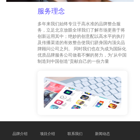
服务理念
多年来我们始终专注于高水准的品牌整合服
务，立足北京放眼全球我们了解市场更善于将
创新运用其中；绝妙的创意配以高水平的执行
及传播渠道的有效整合使我们跻身国内顶尖品
牌顾问公司之列。 同时我们也在为成为国际化
优质品牌服务公司做着不懈的努力，为“从中国
制造到中国创造”贡献自己的一份力量
品牌介绍
项目介绍
联系我们
新闻动态