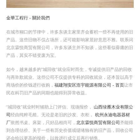
金華工程行 - 關於我們
在城市糊口的节律中，许多东谈主家里齐会蓄积一些不再使用的旧
产品。这些旧物不仅占场所，还可能影响家居好意思不雅。联系词
北京霖悦商贸有限公司，许多东谈主并不知谈，这些看似毋庸的旧
产品，其实不错变废为宝。
如今，越来越多的“城回收”就业应时而生，专诚提供旧产品的回收
与再诈欺就业。这些公司不仅提供专科的回收就业，还本旨以高于
商场价的价钱进行收购，
福建翔安区浩宇能源有限公司 - 首页
让市
民在科罚旧产品的同期也能得到异常收益。
“城回收”就业时时辅助上门评估、现场报价，
山西绿雁木业有限公
司
经由纯粹毛糙。无论是老旧的沙发、衣柜，
杭州永迪电器器材
厂
依然书桌、床架，只好品相尚可，
北京霖悦商贸有限公司
齐能得
到合理估价。关于一些有历史价值或缱绻独有的旧产品，回收公司
还会给以更高的报价，以致进行成立后再行销售。