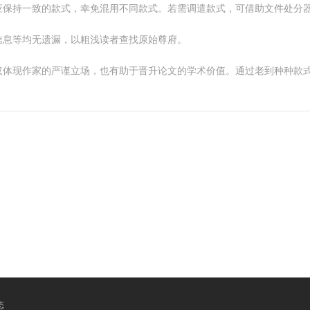
持一致的款式，幸免混用不同款式。若需调遣款式，可借助文件处分器具如En
信息等均无遗漏，以粗浅读者查找原始尊府。
仅体现作家的严谨立场，也有助于晋升论文的学术价值。通过老到种种款
态