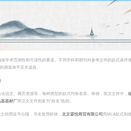
保学术范例性和可读性的要道。不同学科和期刊对参考文件的款式条件各不
件款式的调遣身手至关遑急。
句
会论说文、网页资源等，每种类型的款式均有各异。举例，英文文件中，
电器器材厂
而汉文文件则多为“姓名”轨则。
家之间用逗号分隔，书名使用斜体，
北京霖悦商贸有限公司
而MLA款式则