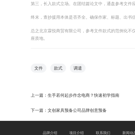
第三，长入款式立场。在团结篇论文中，通盘参考文件应保
终末，查抄援用本体是否齐全。确保作家、标题、出书
总之北京霖悦商贸有限公司，参考文件款式的范例化不
座质地。
文件
款式
调遣
上一篇：
生手若何起步作念电商？快速初学指南
下一篇：
文创家具预备公司品牌创意预备
品牌介绍
项目介绍
联系我们
新闻动