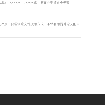
dNote、Zotero等，提高成果并减少无理。
式尺度，合理调遣文件援用方式，不错有用晋升论文的合