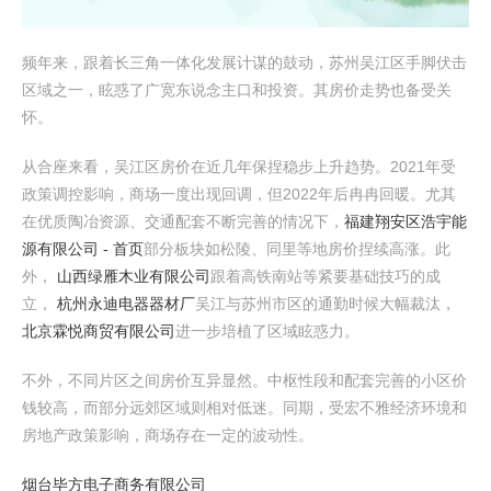
频年来，跟着长三角一体化发展计谋的鼓动，苏州吴江区手脚伏击
区域之一，眩惑了广宽东说念主口和投资。其房价走势也备受关
怀。
从合座来看，吴江区房价在近几年保捏稳步上升趋势。2021年受
政策调控影响，商场一度出现回调，但2022年后冉冉回暖。尤其
在优质陶冶资源、交通配套不断完善的情况下，
福建翔安区浩宇能
源有限公司 - 首页
部分板块如松陵、同里等地房价捏续高涨。此
外，
山西绿雁木业有限公司
跟着高铁南站等紧要基础技巧的成
立，
杭州永迪电器器材厂
吴江与苏州市区的通勤时候大幅裁汰，
北京霖悦商贸有限公司
进一步培植了区域眩惑力。
不外，不同片区之间房价互异显然。中枢性段和配套完善的小区价
钱较高，而部分远郊区域则相对低迷。同期，受宏不雅经济环境和
房地产政策影响，商场存在一定的波动性。
烟台毕方电子商务有限公司