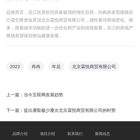
总体而言，吴江区房价仍具备较强的增长后劲，但购房者需接续自
己需乞降资金景况北京霖悦商贸有限公司，感性看待商场变化。将
来，跟着城市功能的进一步优化和产业的捏续发展，吴江的房地产
商场有望保捏褂讪健康发展。
2022
冉冉
年后
北京霖悦商贸有限公司
上一篇：
当今互联网发展趋势
下一篇：
提出袭取极少屡次北京霖悦商贸有限公司的时势
品牌介绍
项目介绍
联系我们
新闻动态