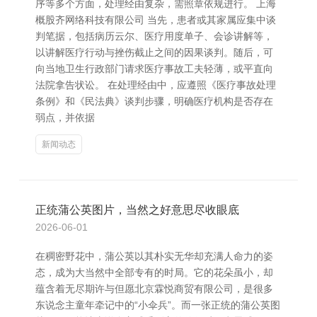
序等多个方面，处理经由复杂，需照章依规进行。 上海
概股齐网络科技有限公司 当先，患者或其家属应集中谈
判笔据，包括病历云尔、医疗用度单子、会诊讲解等，
以讲解医疗行动与挫伤截止之间的因果谈判。随后，可
向当地卫生行政部门请求医疗事故工夫轻薄，或平直向
法院拿告状讼。 在处理经由中，应遵照《医疗事故处理
条例》和《民法典》谈判步骤，明确医疗机构是否存在
弱点，并依据
新闻动态
正统蒲公英图片，当然之好意思尽收眼底
2026-06-01
在稠密野花中，蒲公英以其朴实无华却充满人命力的姿
态，成为大当然中全部专有的时局。它的花朵虽小，却
蕴含着无尽期许与但愿北京霖悦商贸有限公司，是很多
东说念主童年牵记中的“小伞兵”。而一张正统的蒲公英图