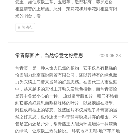
爱重，如仙东谈主掌、玉缀等，造型私有，养护通俗，
相宜清苦的上班族。此外，茉莉花和月季花则相宜有阳
光的阳台，着
新闻动态
常青藤图片，当然绿意之好意思
2026-05-28
常青藤，是一种人命力已然的植物，它不仅具有极强的
恰当能力北京霖悦商贸有限公司，还以其特有的绿色魔
力为东谈主们带来当然的好意思感。在当代王人市生涯
中，越来越多的东谈主开动关爱绿色植物，而常青藤恰
是其中备受小心的一种。 通过常青藤图片，咱们不错看
到它那柔好意思而敷裕脉络的叶片，以及谀媚在墙壁、
雕栏或树枝上的姿态。这些图片不仅展现了常青藤的当
然之好意思，也传递出一种宁静与盼愿并存的氛围。不
管是室内还是户外，常青藤王人能为环境增添一抹簇新
的绿意，让东谈主热沈愉悦。 环氧地坪工程-地下车库地