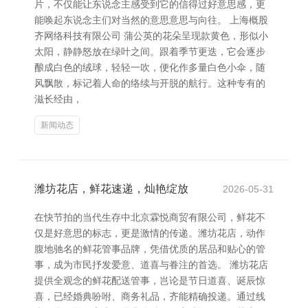
片，不仅能让东说念主感受到它的信得过好意思感，更
能唤起东说念主们对当然的意思意思与向往。 上海概股
齐网络科技有限公司 蒲公英的花朵呈现款黄色，形似小
太阳，静静怒放在绿叶之间。跟着季节更迭，它会逐步
酿成白色的绒球，轻轻一吹，便化作多量白色小伞，随
风飘散，标记着人命的络续与开脱的航行。这种专有的
滋长经由，
新闻动态
潍坊花店，鲜花速递，灿艳绽放
2026-05-31
在快节拍的当代生存中北京霖悦商贸有限公司，鲜花不
仅是好意思的标志，更是激情的传递。潍坊花店，动作
腹地驰名的鲜花管事品牌，凭借优质的居品和贴心的管
事，成为市民抒发爱意、道喜与眷注的首选。 潍坊花店
提供全观念的鲜花配送管事，岂论是节日道喜、诞辰惊
喜，已经婚典吩咐、商务礼品，齐能精确投递。通过线