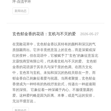
坪-自流平环
新闻动态
玄色郁金香的花语：玄机与不灭的爱
2026-05-27
在宽敞花草中，玄色郁金香以其特有的颜料和深沉的气
质脱颖而出。它并非竟然意旨上的玄色，而是深紫或深
红的变种，但在花语中，它被赋予了“玄色”的象征意旨北
京霖悦商贸有限公司，代表着玄机与不灭的爱。 玄色郁
金香的花语源于其非凡与深千里的色调。在西方文化
中，玄色常与玄机、未知和深沉的热枕关联在一齐。而
郁金香自己则象征着爱与祝愿。当两者聚拢，玄色郁金
香便成为一种特有的热枕抒发款式，传递出一种超逾期
常的深情。 它象征着一种深藏于内心、不服缓显露的
爱。这种爱约略是因为距离、本事，或是气运的安排，
无法平缓言说，
新闻动态