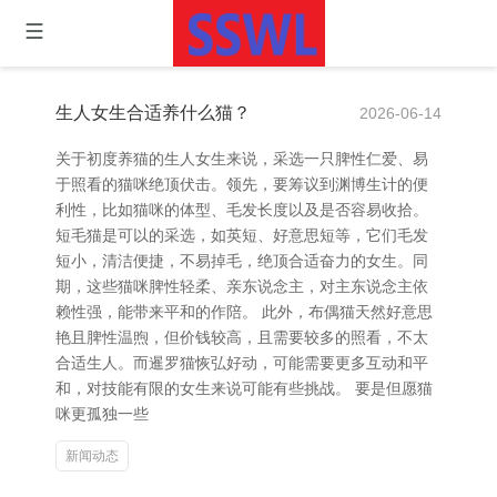
生人女生合适养什么猫？
2026-06-14
关于初度养猫的生人女生来说，采选一只脾性仁爱、易
于照看的猫咪绝顶伏击。领先，要筹议到渊博生计的便
利性，比如猫咪的体型、毛发长度以及是否容易收拾。
短毛猫是可以的采选，如英短、好意思短等，它们毛发
短小，清洁便捷，不易掉毛，绝顶合适奋力的女生。同
期，这些猫咪脾性轻柔、亲东说念主，对主东说念主依
赖性强，能带来平和的作陪。 此外，布偶猫天然好意思
艳且脾性温煦，但价钱较高，且需要较多的照看，不太
合适生人。而暹罗猫恢弘好动，可能需要更多互动和平
和，对技能有限的女生来说可能有些挑战。 要是但愿猫
咪更孤独一些
新闻动态