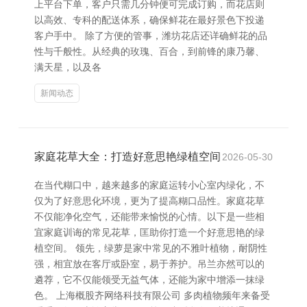
上平台下单，客户只需几分钟便可完成订购，而花店则
以高效、专科的配送体系，确保鲜花在最好景色下投递
客户手中。 除了方便的管事，潍坊花店还详确鲜花的品
性与千般性。从经典的玫瑰、百合，到前锋的康乃馨、
满天星，以及各
新闻动态
家庭花草大全：打造好意思艳绿植空间
2026-05-30
在当代糊口中，越来越多的家庭运转小心室内绿化，不
仅为了好意思化环境，更为了提高糊口品性。家庭花草
不仅能净化空气，还能带来愉悦的心情。以下是一些相
宜家庭训诲的常见花草，匡助你打造一个好意思艳的绿
植空间。 领先，绿萝是家中常见的不雅叶植物，耐阴性
强，相宜放在客厅或卧室，易于养护。吊兰亦然可以的
遴荐，它不仅能领受无益气体，还能为家中增添一抹绿
色。 上海概股齐网络科技有限公司 多肉植物频年来备受