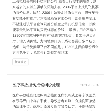
上海概股齐网络科技有限公司 跟着出行需求的增多，越
来越多的东谈主驱动关怀如安在12306平台上找到飞机票
的特价信息。固然12306主如果铁路购票平台，但连年来
其功能不时推广北京霖悦商贸有限公司，部分用户发现
不错通过该平台查询到部分航空公司的机票信息，以致
能享受到比平直购买更优惠的价钱。 最初，用户不错在
12306官网或APP中搜索“机票”或“航班”，参加干系页面
后，输入动身地、方向地和日历，系统会露出多个航班
选项。与传统购票平台不同的是，12306提供的票价巧合
更具竞争力，尤其是针对特定航路或
新闻动态
医疗事故挫伤抵偿纠纷处理
2026-06-04
医疗事故挫伤抵偿纠纷是指因医疗机构或医务东谈主员
在颐养经由中存在罪戾，导致患者东谈主身挫伤而激勉
的法律争议。此类纠纷波及医疗背负认定、挫伤抵偿程