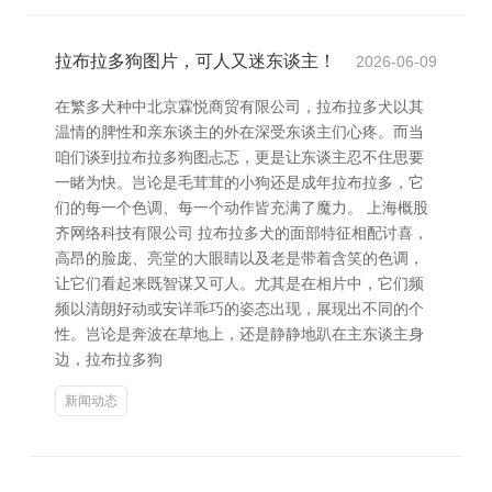
拉布拉多狗图片，可人又迷东谈主！
2026-06-09
在繁多犬种中北京霖悦商贸有限公司，拉布拉多犬以其
温情的脾性和亲东谈主的外在深受东谈主们心疼。而当
咱们谈到拉布拉多狗图忐忑，更是让东谈主忍不住思要
一睹为快。岂论是毛茸茸的小狗还是成年拉布拉多，它
们的每一个色调、每一个动作皆充满了魔力。 上海概股
齐网络科技有限公司 拉布拉多犬的面部特征相配讨喜，
高昂的脸庞、亮堂的大眼睛以及老是带着含笑的色调，
让它们看起来既智谋又可人。尤其是在相片中，它们频
频以清朗好动或安详乖巧的姿态出现，展现出不同的个
性。岂论是奔波在草地上，还是静静地趴在主东谈主身
边，拉布拉多狗
新闻动态